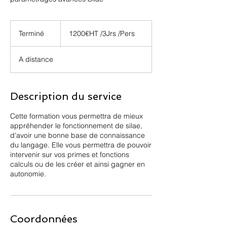
1200€HT
/3Jrs
Terminé
T
1200€HT /3Jrs /Pers
/Pers
e
r
A distance
m
i
n
é
Description du service
Cette formation vous permettra de mieux
appréhender le fonctionnement de silae,
d'avoir une bonne base de connaissance
du langage. Elle vous permettra de pouvoir
intervenir sur vos primes et fonctions
calculs ou de les créer et ainsi gagner en
autonomie.
Coordonnées